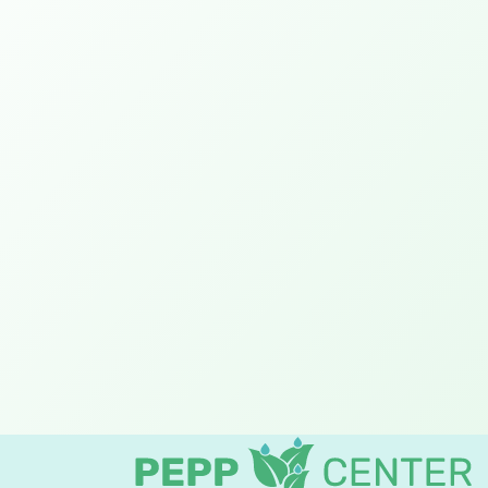
Workshops
Dance Art
Kom in de vrijheid, beweeg en
dans van binnenuit
Seek, Abide & Listen
Ervaar je lichaam, kom tot rust
en ontvang nieuwe kracht