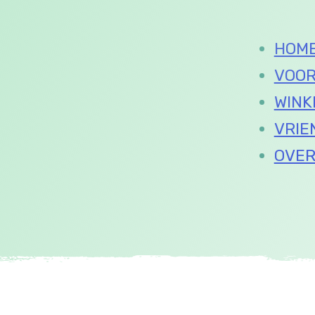
HOM
VOOR
WINK
VRIE
OVE