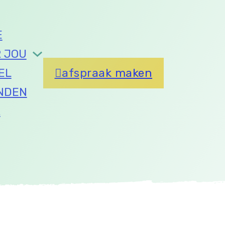
E
 JOU
EL
afspraak maken
NDEN
R