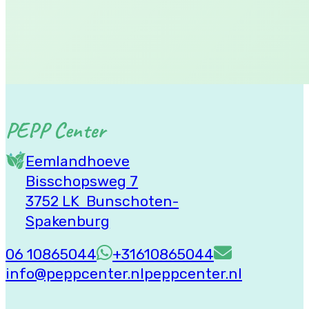
Algemene Voorwaarden
Privacybeleid
PEPP Center
Eemlandhoeve
Bisschopsweg 7
3752 LK Bunschoten-
Spakenburg
06 10865044
+31610865044
info@peppcenter.nl
peppcenter.nl