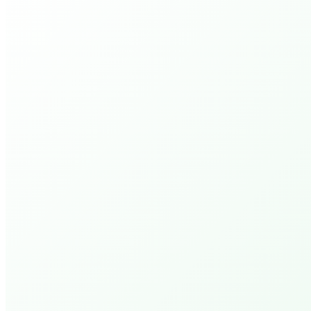
Er zijn momenteel geen aankomende
evenementen
Toon alle evenementen
Activiteiten
PEPP Bible College.
Deeper Walk 1 (4 avonden)
PEPP Bible College.
Open Bijbel Ochtenden
PEPP Prayer Hour