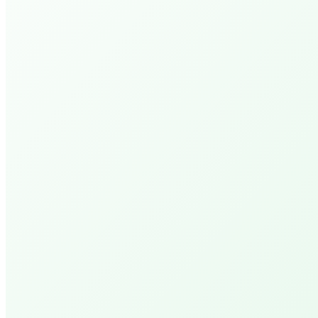
Kom voor gebed! Kracht, nieuwe hoop en doorbra
Wandelen Met De Bijbel
Ontdek wat God vandaag tegen je wil zeggen doo
Zijn Woord.
Arrangementen
Cheer Up PEPP
Een 'hemelse' ervaring met geuren, muziek en de
massage experience.