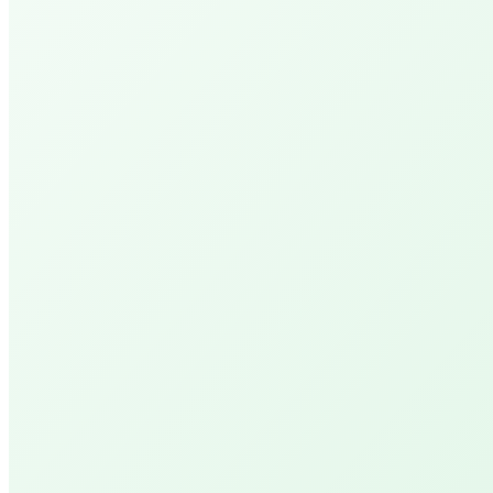
Cheer Up PEPP XL
Een dubbele tijd genieten van deze hemelse
massage experience
PEPP Day Retreat Maria
Een dag gewijd aan jouw welzijn en vernieuwing.
PEPP Serenity
Anderhalf uur ontspanning en genieten.
Renew PEPP
Geniet van jouw stille tijd met een warm voeten
met magnesium