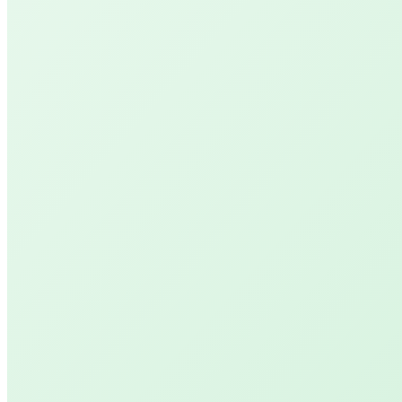
Workshops
Dance Art
Kom in de vrijheid, beweeg en dans van binnenuit
Seek, Abide & Listen
Ervaar je lichaam, kom tot rust en ontvang nieu
kracht
Links