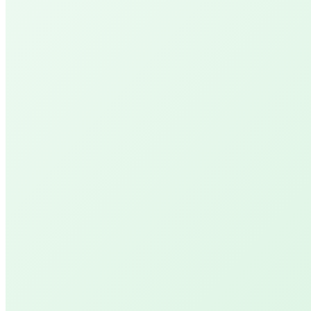
Behandelingen
Salon PUUR
De natuurlijke kapper
Salon YVONN.
let's glow!
UVPAR Lichttherapie
Licht voor jouw welzijn!