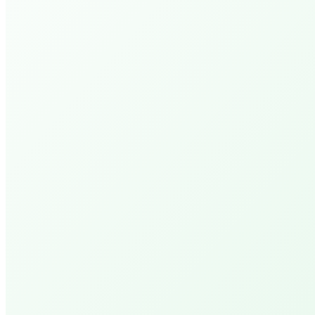
PEPP Prayer Hour
Kom voor gebed! Kracht, nieuwe hoop en doorbra
Wandelen Met De Bijbel
Ontdek wat God vandaag tegen je wil zeggen doo
Zijn Woord.
Arrangementen
Cheer Up PEPP
Een 'hemelse' ervaring met geuren, muziek en de
massage experience.