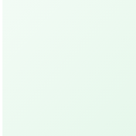
Cheer Up PEPP XL
Een dubbele tijd genieten van deze hemelse
massage experience
PEPP Day Retreat Maria
Een dag gewijd aan jouw welzijn en vernieuwing.
PEPP Serenity
Anderhalf uur ontspanning en genieten.
Renew PEPP
Geniet van jouw stille tijd met een warm voeten
met magnesium