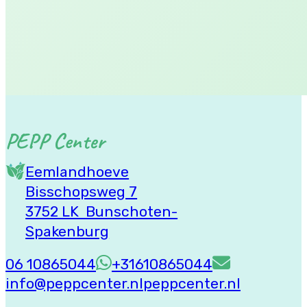
Links
Algemene Voorwaarden
Privacybeleid
PEPP Center
Eemlandhoeve
Bisschopsweg 7
3752 LK Bunschoten-
Spakenburg
06 10865044
+31610865044
info@peppcenter.nl
peppcenter.nl