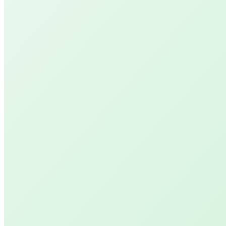
Workshops
Dance Art
Kom in de vrijheid, beweeg en dans van binnenuit
Seek, Abide & Listen
Ervaar je lichaam, kom tot rust en ontvang nieu
kracht