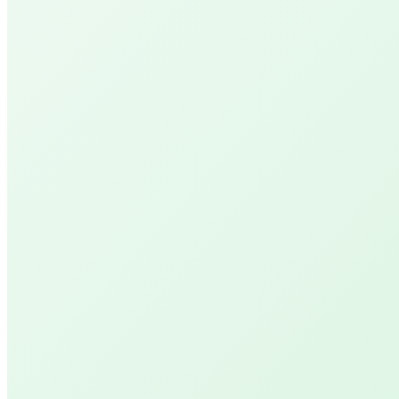
Behandelingen
Salon PUUR
De natuurlijke kapper
Salon YVONN.
let's glow!
UVPAR Lichttherapie
Licht voor jouw welzijn!