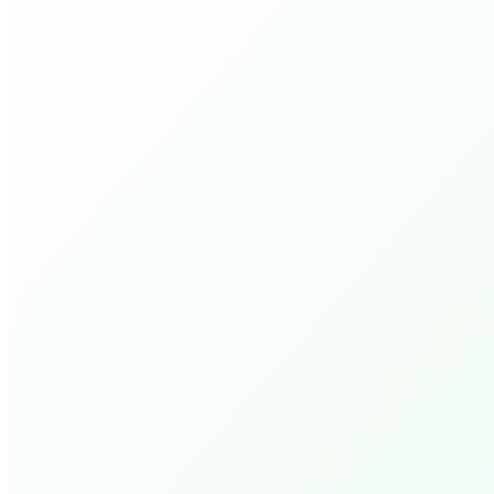
Er zijn momenteel geen aankomende
evenementen
Toon alle evenementen
Activiteiten
PEPP Bible College.
Deeper Walk 1 (4 avonden)
PEPP Bible College.
Open Bijbel Ochtenden