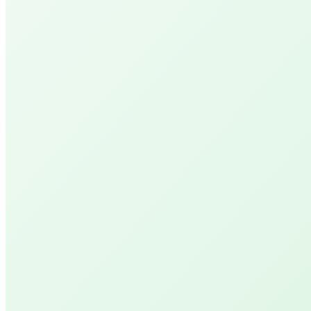
Renew PEPP
Geniet van jouw stille tijd met een warm voeten
met magnesium
Behandelingen
Salon PUUR
De natuurlijke kapper
Salon YVONN.
let's glow!