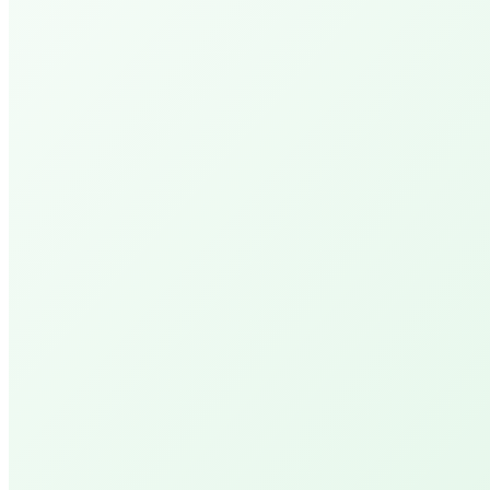
Arrangementen
Cheer Up PEPP
Een 'hemelse' ervaring met geuren, muziek en de
massage experience.
Cheer Up PEPP XL
Een dubbele tijd genieten van deze hemelse
massage experience
PEPP Day Retreat Maria
Een dag gewijd aan jouw welzijn en vernieuwing.
PEPP Serenity
Anderhalf uur ontspanning en genieten.