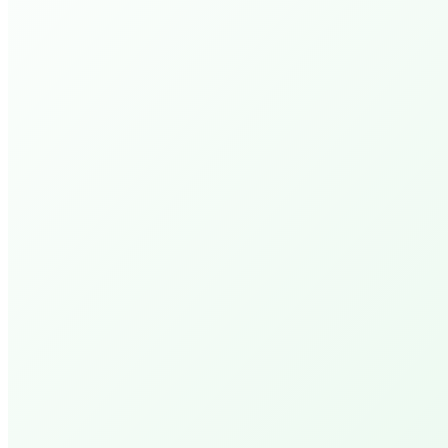
Deeper Walk 1 (4 avonden)
PEPP Bible College.
Open Bijbel Ochtenden
PEPP Prayer Hour
Kom voor gebed! Kracht, nieuwe hoop en doorbra
Wandelen Met De Bijbel
Ontdek wat God vandaag tegen je wil zeggen doo
Zijn Woord.