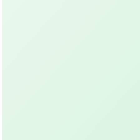
UVPAR Lichttherapie
Licht voor jouw welzijn!
Workshops
Dance Art
Kom in de vrijheid, beweeg en dans van binnenuit
Seek, Abide & Listen
Ervaar je lichaam, kom tot rust en ontvang nieu
kracht