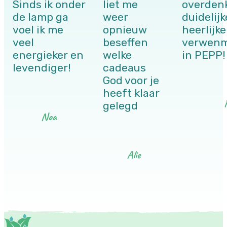
Sinds ik onder
liet me
overden
de lamp ga
weer
duidelijk
voel ik me
opnieuw
heerlijke
veel
beseffen
verwen
energieker en
welke
in PEPP!
levendiger!
cadeaus
God voor je
heeft klaar
gelegd
Noa
Alie