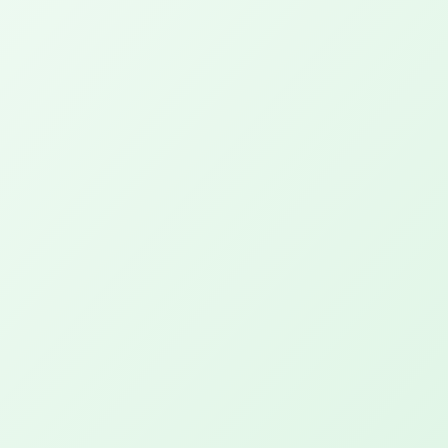
Renew PEPP
Geniet van jouw stille tijd met een warm
voetenbad met magnesium
Behandelingen
Salon PUUR
De natuurlijke kapper
Salon YVONN.
let's glow!
UVPAR Lichttherapie