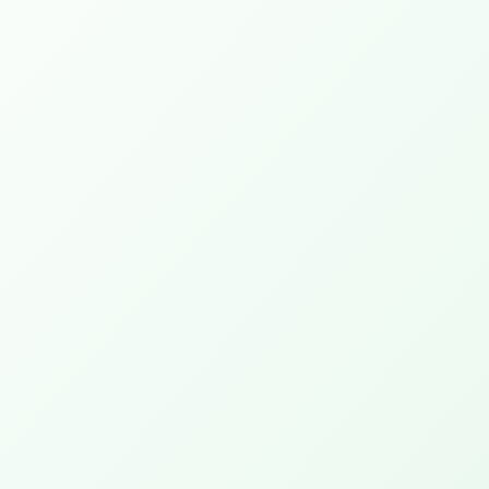
PEPP Bible College.
Open Bijbel Ochtenden
PEPP Prayer Hour
Kom voor gebed! Kracht, nieuwe hoop en
doorbraak!
Wandelen Met De Bijbel
Ontdek wat God vandaag tegen je wil
zeggen door Zijn Woord.
Arrangementen