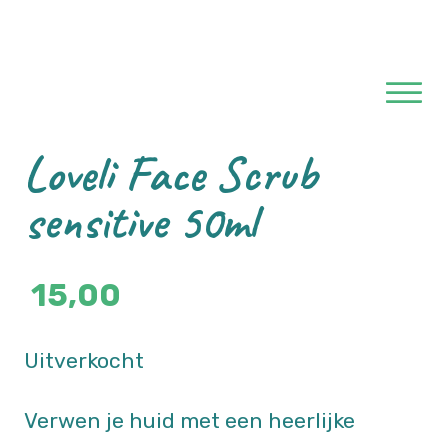
Ga naar hoofdinhoud
Ga naar voettekst
Loveli Face Scrub
sensitive 50ml
15,00
Uitverkocht
Verwen je huid met een heerlijke