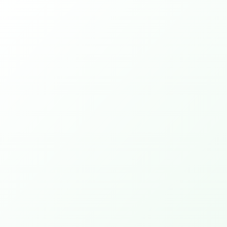
Evenementen
Er zijn momenteel geen
aankomende evenementen
TOON ALLE EVENEMENTEN
Activiteiten
PEPP Bible College.
Deeper Walk 1 (4 avonden)