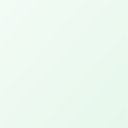
Cheer Up PEPP
Een 'hemelse' ervaring met geuren,
muziek en de massage experience.
Cheer Up PEPP XL
Een dubbele tijd genieten van deze
hemelse massage experience
PEPP Day Retreat Maria
Een dag gewijd aan jouw welzijn en
vernieuwing.
PEPP Serenity
Anderhalf uur ontspanning en genieten.