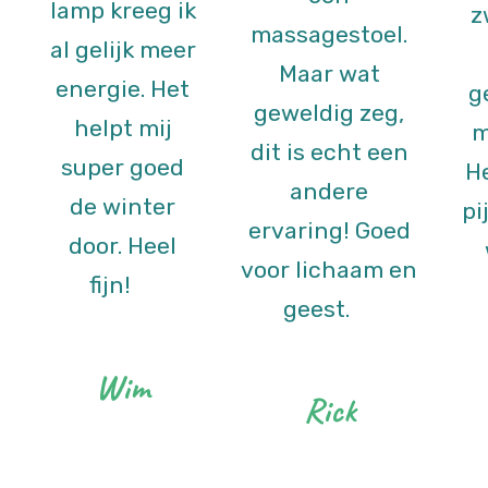
lamp kreeg ik
z
massagestoel.
al gelijk meer
Maar wat
energie. Het
g
geweldig zeg,
helpt mij
m
dit is echt een
super goed
He
andere
de winter
pi
ervaring! Goed
door. Heel
voor lichaam en
fijn!
geest.
Wim
Rick