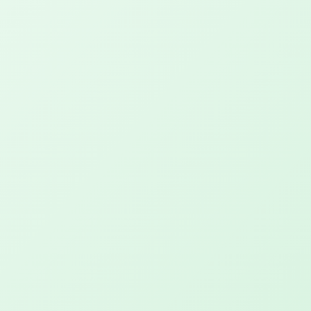
Licht voor jouw welzijn!
Workshops
Dance Art
Kom in de vrijheid, beweeg en dans van
binnenuit
Seek, Abide & Listen
Ervaar je lichaam, kom tot rust en
ontvang nieuwe kracht