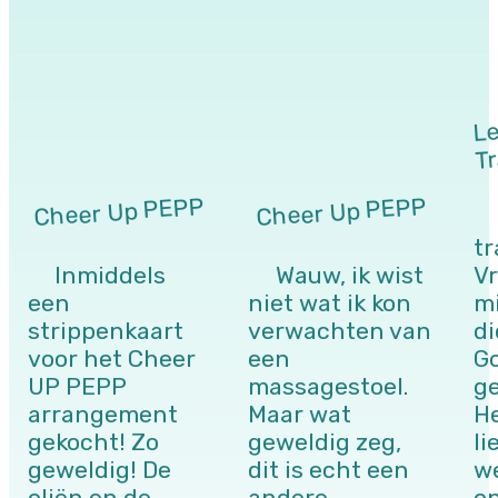
Le
Tr
Cheer Up PEPP
Cheer Up PEPP
tr
Inmiddels
Wauw, ik wist
Vr
een
niet wat ik kon
mi
strippenkaart
verwachten van
di
voor het Cheer
een
G
UP PEPP
massagestoel.
ge
arrangement
Maar wat
He
gekocht! Zo
geweldig zeg,
li
geweldig! De
dit is echt een
w