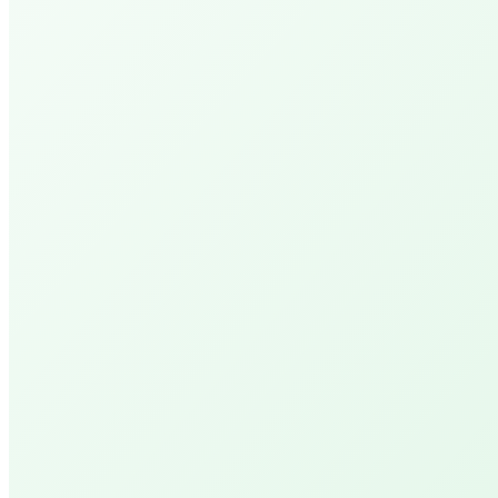
Een 'hemelse' ervaring met geuren, muziek en de
massage experience.
Cheer Up PEPP XL
Een dubbele tijd genieten van deze hemelse
massage experience
PEPP Day Retreat Maria
Een dag gewijd aan jouw welzijn en vernieuwing.
PEPP Serenity
Anderhalf uur ontspanning en genieten.
Renew PEPP