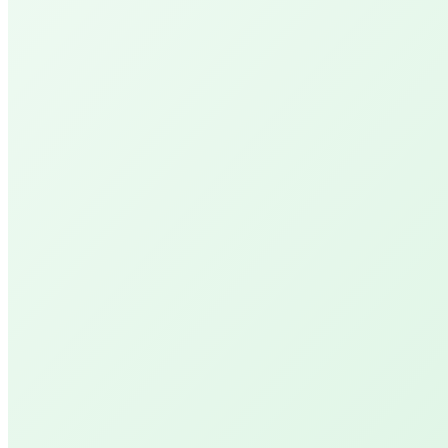
Geniet van jouw stille tijd met een warm voeten
met magnesium
Behandelingen
Salon PUUR
De natuurlijke kapper
Salon YVONN.
let's glow!
UVPAR Lichttherapie