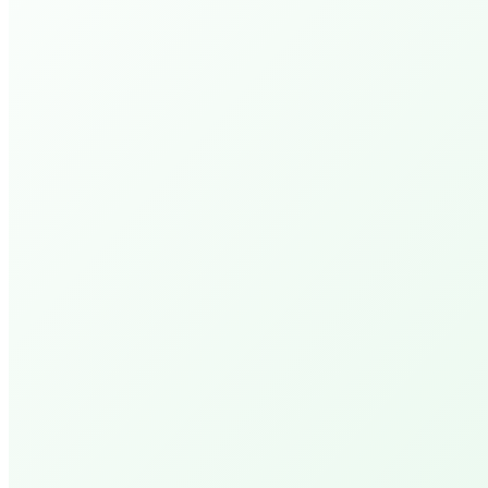
Open Bijbel Ochtenden
PEPP Prayer Hour
Kom voor gebed! Kracht, nieuwe hoop en doorbra
Wandelen Met De Bijbel
Ontdek wat God vandaag tegen je wil zeggen doo
Zijn Woord.
Arrangementen
Cheer Up PEPP