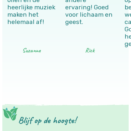
oliën en de
andere
o
heerlijke muziek
ervaring! Goed
be
maken het
voor lichaam en
w
helemaal af!
geest.
c
Go
he
g
Suzanne
Rick
Blijf op de hoogte!