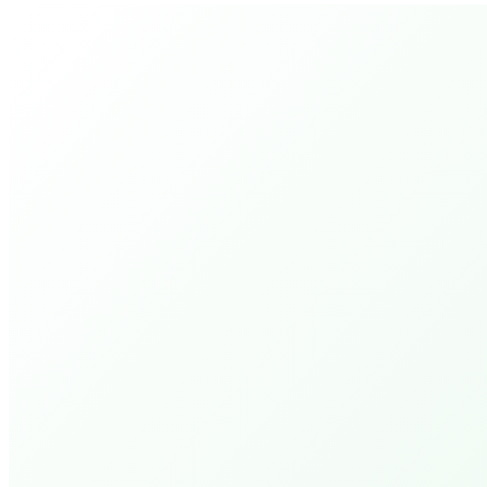
Evenementen
Er zijn momenteel geen aankomende
evenementen
Toon alle evenementen
Activiteiten
PEPP Bible College.
Deeper Walk 1 (4 avonden)
PEPP Bible College.