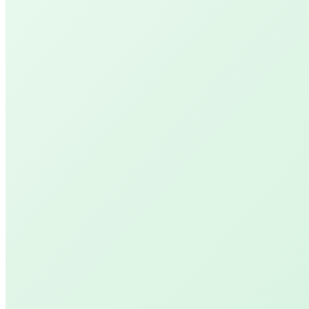
Licht voor jouw welzijn!
Workshops
Dance Art
Kom in de vrijheid, beweeg en dans van binnenuit
Seek, Abide & Listen
Ervaar je lichaam, kom tot rust en ontvang nieu
kracht