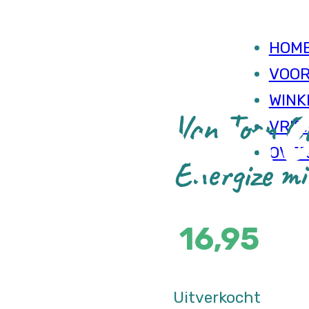
varin
HOM
VOOR
WINK
Van Toen Et
VRIE
OVE
Energize m
16,95
Uitverkocht