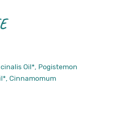
E
icinalis Oil*, Pogistemon
Oil*, Cinnamomum