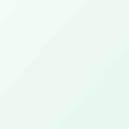
Een 'hemelse' ervaring met geuren, muziek en de
massage experience.
Cheer Up PEPP XL
Een dubbele tijd genieten van deze hemelse
massage experience
PEPP Day Retreat Maria
Een dag gewijd aan jouw welzijn en vernieuwing.
PEPP Serenity
Anderhalf uur ontspanning en genieten.
Renew PEPP
Geniet van jouw stille tijd met een warm
voetenbad met magnesium