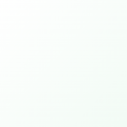
Evenementen
Er zijn momenteel geen aankomende
evenementen
Toon alle evenementen
Activiteiten
PEPP Bible College.
Deeper Walk 1 (4 avonden)
PEPP Bible College.