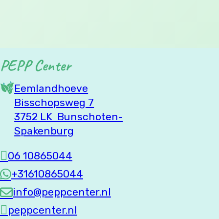
Algemene Voorwaarden
Privacybeleid
PEPP Center
Eemlandhoeve
Bisschopsweg 7
3752 LK Bunschoten-
Spakenburg
06 10865044
+31610865044
info@peppcenter.nl
peppcenter.nl