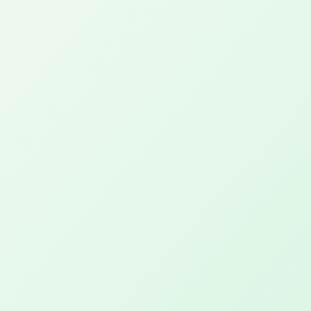
Behandelingen
Salon PUUR
De natuurlijke kapper
Salon YVONN.
let's glow!
UVPAR Lichttherapie
Licht voor jouw welzijn!