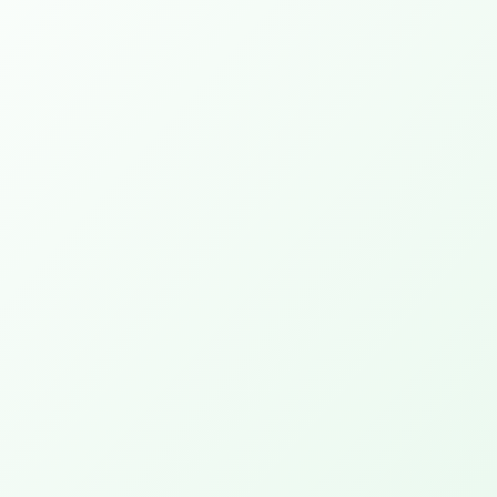
Open Bijbel Ochtenden
PEPP Prayer Hour
Kom voor gebed! Kracht, nieuwe hoop en
doorbraak!
Wandelen Met De Bijbel
Ontdek wat God vandaag tegen je wil zeggen
door Zijn Woord.
Arrangementen
Cheer Up PEPP